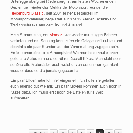
Untereggersberg bei Riedenburg ist am letzten Wochenende im
September wieder das Mekka der Motorsportfreunde: die
Riedenburg Classic
, seit 2001 fester Bestandteil im
Motorsportkalender, begeistert auch 2012 wieder Technik- und
Traditionsfreaks aus dem In- und Ausland.
Mein Stammtisch, der
Moto25
, war wieder mit einigen Fahrern
vertreten und am Sonntag konnte ich die Gelegenheit nutzen und
ebenfalls ein paar Stunden auf der Veranstaltung zugegen sein.
Es ist schon eine tolle Atmosphäre! Wo man hinschaut stehen
geile alte Autos rum und es röhren überall Bikes. Man sieht sehr
schöne alte Motorräder, auch welche, von denen man gar nicht
wusste, dass es die jemals gegeben hat!
Ein paar Bilder habe ich hier eingestellt, ich hoffe sie gefallen
euch ebenso gut wie mir. Ein paar Movies kommen auch noch in
Kürze dazu, ich muss erst noch die Dateien für‘s Web
aufbereiten.
Beitragsnavigation